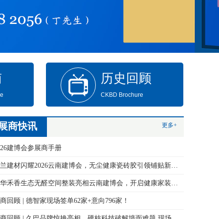
南
历史回顾
de
CKBD Brochure
展商快讯
更多+
026建博会参展商手册
永兰建材闪耀2026云南建博会，无尘健康瓷砖胶引领铺贴新变革！
万华禾香生态无醛空间整装亮相云南建博会，开启健康家装新体验
商回顾 | 德智家现场签单62家+意向796家！
展商回顾 | 久巴品牌惊艳亮相，硬核科技破解墙面难题 现场签约火爆！