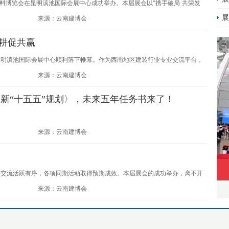
装饰材料博览会在昆明滇池国际会展中心成功举办。本届展会以"携手破局·共荣发
展
家品牌及85656名专业观众，一场西南建装盛会的传播叙事，就此展开。
来源：云南建博会
深耕促共赢
在昆明滇池国际会展中心顺利落下帷幕。作为西南地区建装行业专业交流平台，
稳定的专业人流、高效的现场对接，圆满完成本次行业交流盛会。
来源：云南建博会
新“十五五”规划〉，未来五年任务书来了！
来源：云南建博会
务交流活跃有序，各项同期活动取得预期成效。本届展会的成功举办，离不开
来源：云南建博会