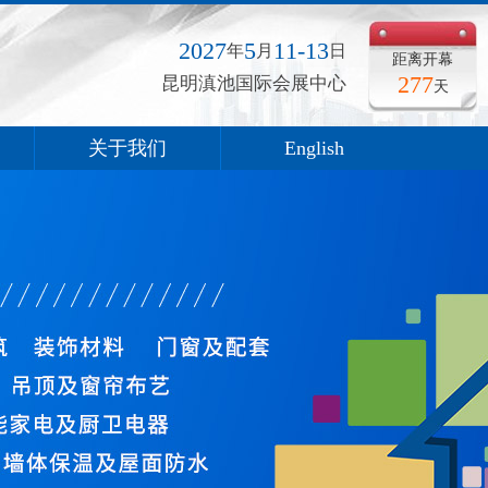
2027
5
11-13
年
月
日
距离开幕
277
昆明滇池国际会展中心
天
关于我们
English